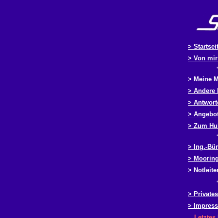
> Startsei
> Von mi
> Meine 
> Andere 
> Antwort
> Angebo
> Zum Hu
> Ing.-Bü
> Mo
orin
> Notleite
> Privates
> Impres
Letztes