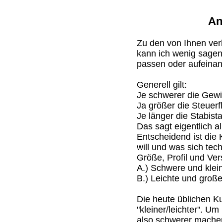
An
Zu den von Ihnen ve
kann ich wenig sagen
passen oder aufeinan
Generell gilt:
Je schwerer die Gewic
Ja größer die Steuerf
Je länger die Stabist
Das sagt eigentlich all
Entscheidend ist die
will und was sich tec
Größe, Profil und Vers
A.) Schwere und klein
B.) Leichte und große
Die heute üblichen Ku
"kleiner/leichter". U
also schwerer machen