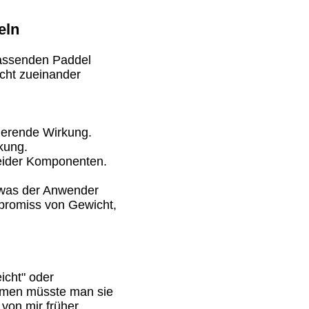
eln
passenden Paddel
cht zueinander
sierende Wirkung.
rkung.
beider Komponenten.
, was der Anwender
mpromiss von Gewicht,
icht" oder
kommen müsste man sie
von mir früher