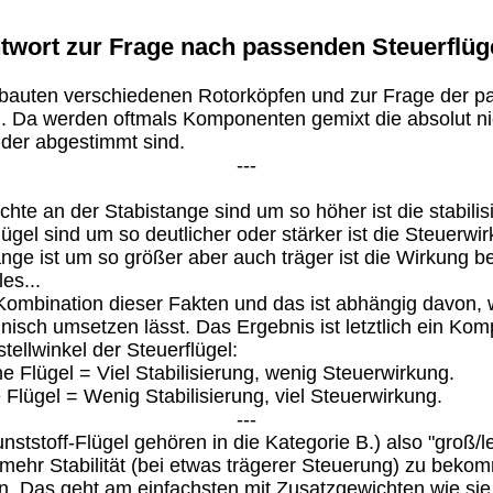
twort zur Frage nach passenden Steuerflüg
rbauten verschiedenen Rotorköpfen und zur Frage der 
. Da werden oftmals Komponenten gemixt die absolut ni
der abgestimmt sind.
---
hte an der Stabistange sind um so höher ist die stabili
lügel sind um so deutlicher oder stärker ist die Steuerwi
ange ist um so größer aber auch träger ist die Wirkung 
es...
 Kombination dieser Fakten und das ist abhängig davon
hnisch umsetzen lässt. Das Ergebnis ist letztlich ein Ko
tellwinkel der Steuerflügel:
e Flügel = Viel Stabilisierung, wenig Steuerwirkung.
 Flügel = Wenig Stabilisierung, viel Steuerwirkung.
---
nststoff-Flügel gehören in die Kategorie B.) also "groß/le
m mehr Stabilität (bei etwas trägerer Steuerung) zu be
. Das geht am einfachsten mit Zusatzgewichten wie sie 